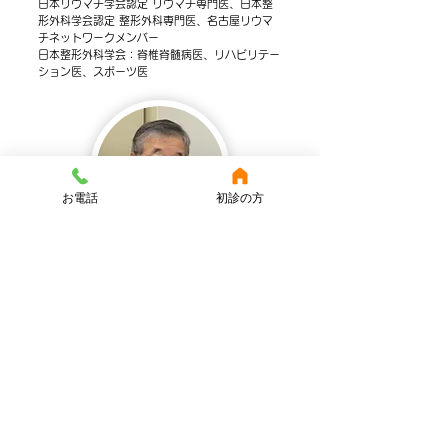
日本リウマチ学会認定 リウマチ専門医、日本整
形外科学会認定 整形外科専門医、名古屋リウマ
チネットワークメンバー
日本整形外科学会：脊椎脊髄病医、リハビリテー
ション医、スポーツ医
お電話
初診の方
院長 加藤 隆
略歴
昭和48年信州大学医学部卒業 医学博士
昭和59年稲沢厚生病院〔尾西病院〕整形外科部
長
平成16年かとうリウマチ整形外科開業
資格
日本リウマチ学会認定 リウマチ専門医
日本整形外科学会認定 整形外科専門医
名古屋リウマチネットワークメンバー