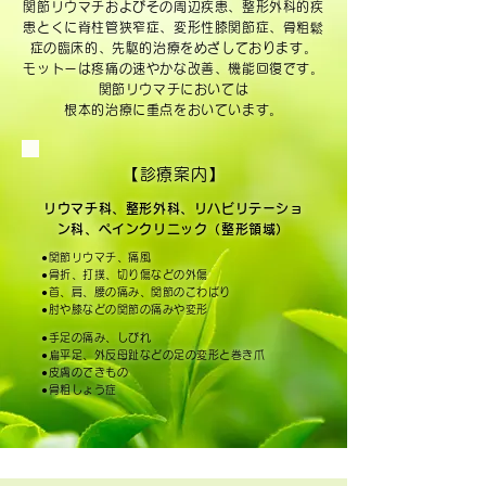
関節リウマチおよびその周辺疾患、整形外科的疾
患とくに脊柱管狭窄症、変形性膝関節症、骨粗鬆
症の臨床的、先駆的治療をめざしております。
モットーは疼痛の速やかな改善、機能回復です。
関節リウマチにおいては
根本的治療に重点をおいています。
【診療案内】
リウマチ科、整形外科、リハビリテーショ
ン科、ペインクリニック（整形領域）
●関節リウマチ、痛風
●骨折、打撲、切り傷などの外傷
●首、肩、腰の痛み、関節のこわばり
●肘や膝などの関節の痛みや変形
●手足の痛み、しびれ
●扁平足、外反母趾などの足の変形と巻き爪
●皮膚のできもの
●骨粗しょう症