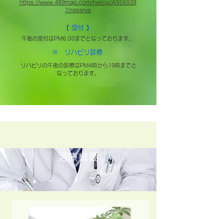
https://www.489map.com/helios/A956939
7/reserve
【 受付 】
午後の受付はPM6:00までとなっております。
※ リハビリ診療
リハビリの午後の診療はPM4時から19時までと
なっております。
治療概要