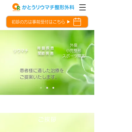
初診の方は事前受付はこちら ▶
外傷
脊髄疾患
リウマチ
小児整形
​関節疾患
​スポーツ障害
患者様に適した治療を
​ご提案いたします。
ご挨拶