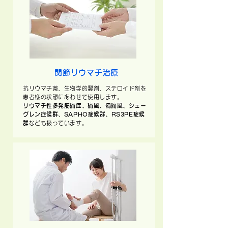
関節リウマチ治療
抗リウマチ薬、生物学的製剤、ステロイド剤を
患者様の状態にあわせて使用します。
リウマチ性多発筋痛症、痛風、偽痛風、シェー
グレン症候群、SAPHO症候群、RS3PE症候
群
なども扱っています。